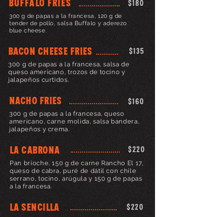
buffalo fries
$180
300 g de papas a la francesa, 120 g de
tender de pollo, salsa Buffalo y aderezo
blue cheese.
bacon cheese fries
$135
300 g de papas a la francesa, salsa de
queso americano, trozos de tocino y
jalapeños curtidos.
NACHO FRIES
$160
300 g de papas a la francesa, queso
americano, carne molida, salsa bandera,
jalapeños y crema.
LA CABRONA
$220
Pan brioche, 150 g de carne Rancho El 17,
queso de cabra, puré de dátil con chile
serrano, tocino, arúgula y 150 g de papas
a la francesa.
LA SENCILLA
$220