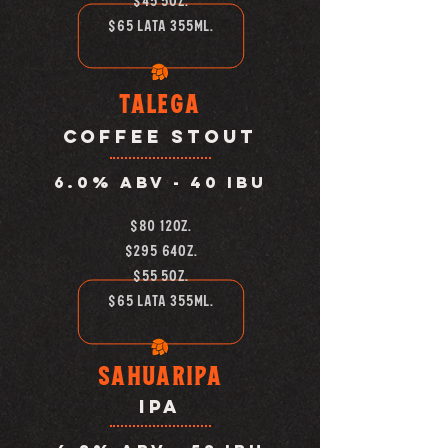
$45 5OZ.
$65 LATA 355ML.
Talega
coffee stout
6.0% abv -
40 IBU
$80 12oz.
$295 64oz.
$55 5oz.
$65 lata 355ml.
Sahuaripa
IPA