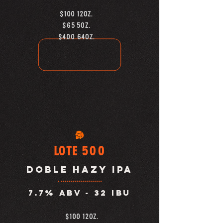
$100 12oz.
$65 5OZ.
$400 64OZ.
lote 500
doble hazy ipa
7.7% abv - 32
ibu
$100 12oz.