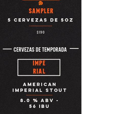
SAMPLER
5 CERVEZAS DE 5OZ
$190
CERVEZAS de temporada
impe
rial
american
imperial stout
8.0 % abv -
56
IBU