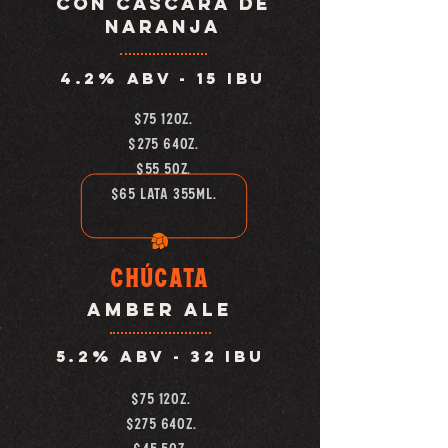
con
cáscara de
naranja
4.2% abv -
15 IBU
$75 12oz.
$275 64oz.
$55 5OZ.
$65 LATA 355ML.
Chúcata
amber alE
5.2% abv -
32 IBU
$75 12oz.
$275 64oz.