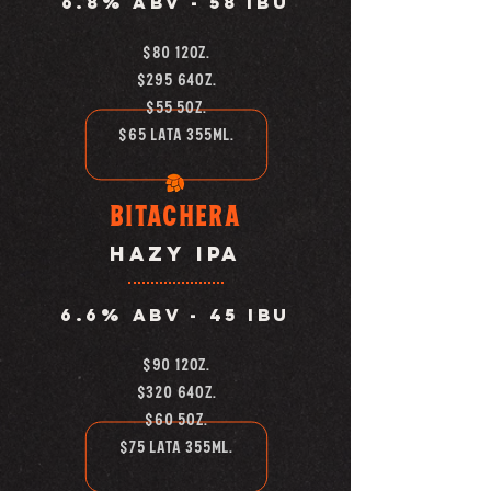
6.8% abv -
58 IBU
$80 12oz.
$295 64oz.
$55 5oz.
$65 lata 355ml.
Bitachera
Hazy IPA
6.6% abv -
45 IBU
$90 12oz.
$320 64oz.
$60 5OZ.
$75 LATA 355ML.