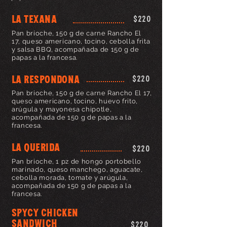
LA TEXANA
$220
Pan brioche, 150 g de carne Rancho El
17, queso americano, tocino, cebolla frita
y salsa BBQ, acompañada de 150 g de
papas a la francesa.
LA RESPONDONA
$220
Pan brioche, 150 g de carne Rancho El 17,
queso americano, tocino, huevo frito,
arúgula y mayonesa chipotle,
acompañada de 150 g de papas a la
francesa.
LA QUERIDA
$220
Pan brioche, 1 pz de hongo portobello
marinado, queso manchego, aguacate,
cebolla morada, tomate y arúgula,
acompañada de 150 g de papas a la
francesa.
SPYCY CHICKEN
SANDWICH
$220