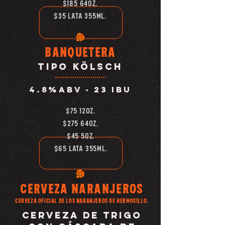
$185 64oz.
$35 LATA 355ML.
Banquetera
tipo KölscH
4.8%abv -
23 IBU
$75 12oz.
$275 64oz.
$45 5oz.
$65 lata 355ml.
CERVEZA naranjeros
CERVEZA OFICIAL DE LOS NARANJEROS DE HERMOSILLO.
cerveza de trigo