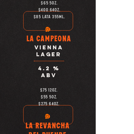
$65 5OZ.
$400 64OZ.
$85 lata 355ml.
LA CAMPEONA
VIENNA
LAGER
4.2 %
abv
$75 12oz.
$55 5OZ.
$275 64OZ.
la revancha