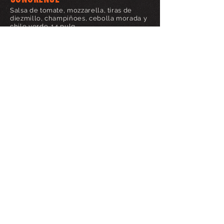
Salsa de tomate, mozzarella, tiras de
diezmillo, champiñoes, cebolla morada y
chile verde. 14 pulg.
PIZZA PARMA
$295
Salsa de tomate, mozzarella, láminas de
parmesano fresco, arúgula y jamón
serrano. 14 pulg.
PIZZA MARGARITA
$225
Salsa de tomate, mozzarella, rodajas de
tomate, mozzarella fresco y albahaca.
14 pulg.
PIZZA ANDONI
$225
Salsa de tomate, mozzarella, salchicha
artesanal y cebolla morada. 14 pulg.
PASTA BOLOGNESA
$195
200 grs. de spaghetti con salsa bolognesa.
PASTA carbonara
$195