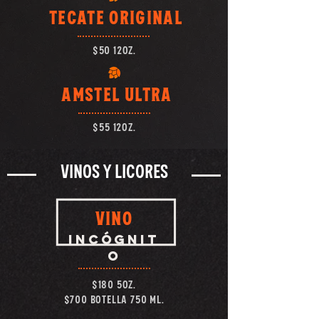
TECATE ORIGINAL
$50 12oz.
AMSTEL ULTRA
$55 12oz.
VINOS Y LICORES
vino
incógnit
o
$180 5oz.
$700 BOTELLA 750 ML.