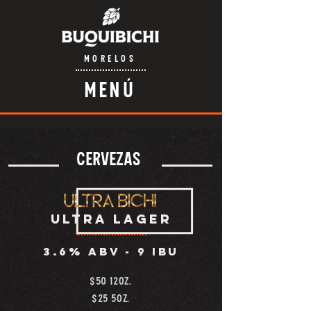
MORELOS
MENÚ
CERVEZAS
ULTRA LAGER
3.6% abv -
9 IBU
$50 12oz.
$25 5oz.