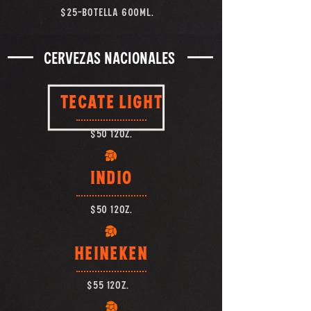
$25-botella 600ml.
CERVEZAS NACIONALES
Tecate Light
$50 12oz.
INDIO
$50 12oz.
HEINEKEN
$55 12oz.