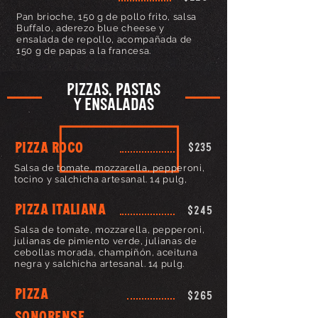
Pan brioche, 150 g de pollo frito, salsa
Buffalo, aderezo blue cheese y
ensalada de repollo, acompañada de
150 g de papas a la francesa.
PIZZAS, PASTAS
Y ENSALADAS
PIZZA ROCO
$235
Salsa de tomate, mozzarella, pepperoni,
tocino y salchicha artesanal. 14 pulg,
PIZZA ITALIANA
$245
Salsa de tomate, mozzarella, pepperoni,
julianas de pimiento verde, julianas de
cebollas morada, champiñón, aceituna
negra y salchicha artesanal. 14 pulg.
PIZZA
$265
SONORENSE