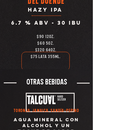
del duende
HAZY IPA
6.7 % abv - 30 IBU
$90 12oz.
$60 5OZ.
$320 64OZ.
$75 LATA 355ML.
OTRAS BEBIDAS
TORONJA, JAMAICA, sandía-PEPINO
agua mineral con
alcohol y un