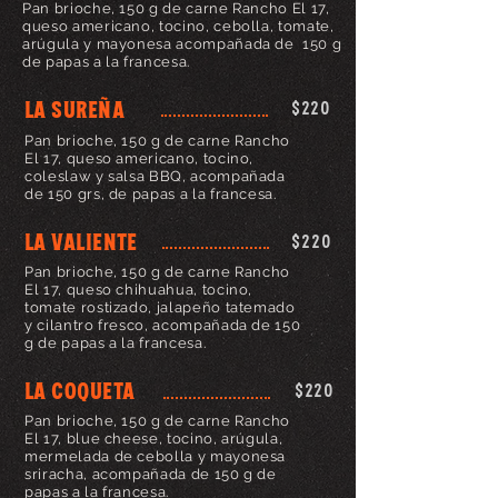
Pan brioche, 150 g de carne Rancho El 17,
queso americano, tocino, cebolla, tomate,
arúgula y mayonesa acompañada de 150 g
de papas a la francesa.
LA sureña
$220
Pan brioche, 150 g de carne Rancho
El 17, queso americano, tocino,
coleslaw y salsa BBQ, acompañada
de 150 grs, de papas a la francesa.
LA valiente
$220
Pan brioche, 150 g de carne Rancho
El 17, queso chihuahua, tocino,
tomate rostizado, jalapeño tatemado
y cilantro fresco, acompañada de 150
g de papas a la francesa.
LA coqueta
$220
Pan brioche, 150 g de carne Rancho
El 17, blue cheese, tocino, arúgula,
mermelada de cebolla y mayonesa
sriracha, acompañada de 150 g de
papas a la francesa.