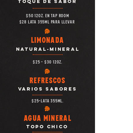
toque de sabor
$50 12oz. en TAP ROOM
$28 lata 355ml para llevar
limonada
natural-mineral
$25 - $30 12oz.
Refrescos
varios saboreS
$25-lata 355ML.
Agua Mineral
Topo Chico