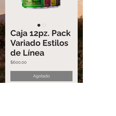
Caja 12pz. Pack
Variado Estilos
de Línea
Precio
$600.00
Agotado
Estilos:
3 Sahuaripa (India Pale Ale)
3 Banquetera (Kölsch)
3 Talega (Coffee Stout)
3 Chúcata (Amber Ale)